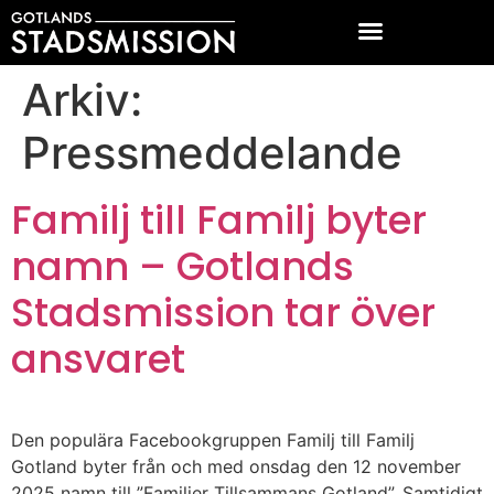
Arkiv:
Pressmeddelande
Familj till Familj byter
namn – Gotlands
Stadsmission tar över
ansvaret
Den populära Facebookgruppen Familj till Familj
Gotland byter från och med onsdag den 12 november
2025 namn till ”Familjer Tillsammans Gotland”. Samtidigt